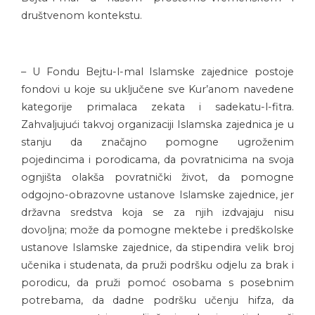
društvenom kontekstu.
– U Fondu Bejtu-l-mal Islamske zajednice postoje
fondovi u koje su uključene sve Kur’anom navedene
kategorije primalaca zekata i sadekatu-l-fitra.
Zahvaljujući takvoj organizaciji Islamska zajednica je u
stanju da značajno pomogne ugroženim
pojedincima i porodicama, da povratnicima na svoja
ognjišta olakša povratnički život, da pomogne
odgojno-obrazovne ustanove Islamske zajednice, jer
državna sredstva koja se za njih izdvajaju nisu
dovoljna; može da pomogne mektebe i predškolske
ustanove Islamske zajednice, da stipendira velik broj
učenika i studenata, da pruži podršku odjelu za brak i
porodicu, da pruži pomoć osobama s posebnim
potrebama, da dadne podršku učenju hifza, da