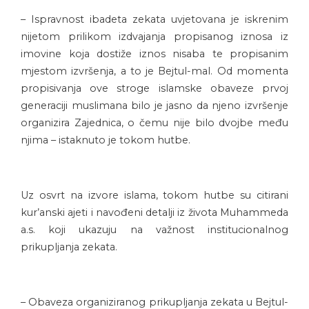
– Ispravnost ibadeta zekata uvjetovana je iskrenim
nijetom prilikom izdvajanja propisanog iznosa iz
imovine koja dostiže iznos nisaba te propisanim
mjestom izvršenja, a to je Bejtul-mal. Od momenta
propisivanja ove stroge islamske obaveze prvoj
generaciji muslimana bilo je jasno da njeno izvršenje
organizira Zajednica, o čemu nije bilo dvojbe među
njima – istaknuto je tokom hutbe.
Uz osvrt na izvore islama, tokom hutbe su citirani
kur’anski ajeti i navođeni detalji iz života Muhammeda
a.s. koji ukazuju na važnost institucionalnog
prikupljanja zekata.
– Obaveza organiziranog prikupljanja zekata u Bejtul-