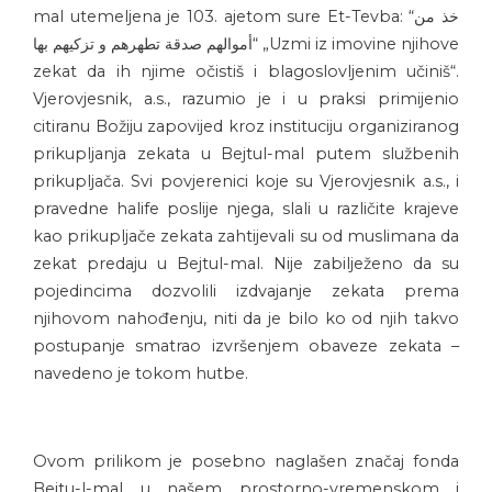
mal utemeljena je 103. ajetom sure Et-Tevba: “خذ من
أموالهم صدقة تطهرهم و تزكيهم بها“ „Uzmi iz imovine njihove
zekat da ih njime očistiš i blagoslovljenim učiniš“.
Vjerovjesnik, a.s., razumio je i u praksi primijenio
citiranu Božiju zapovijed kroz instituciju organiziranog
prikupljanja zekata u Bejtul-mal putem službenih
prikupljača. Svi povjerenici koje su Vjerovjesnik a.s., i
pravedne halife poslije njega, slali u različite krajeve
kao prikupljače zekata zahtijevali su od muslimana da
zekat predaju u Bejtul-mal. Nije zabilježeno da su
pojedincima dozvolili izdvajanje zekata prema
njihovom nahođenju, niti da je bilo ko od njih takvo
postupanje smatrao izvršenjem obaveze zekata –
navedeno je tokom hutbe.
Ovom prilikom je posebno naglašen značaj fonda
Bejtu-l-mal u našem prostorno-vremenskom i