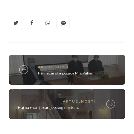
AKTUELNOSTI
Ramazanska posjeta MIZ Kakanj
AKTUELNOSTI
Hutba muftije sarajevskog o zekatu