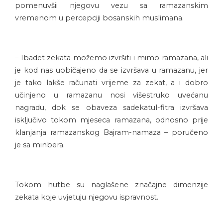
pomenuvšii njegovu vezu sa ramazanskim
vremenom u percepciji bosanskih muslimana.
– Ibadet zekata možemo izvršiti i mimo ramazana, ali
je kod nas uobičajeno da se izvršava u ramazanu, jer
je tako lakše računati vrijeme za zekat, a i dobro
učinjeno u ramazanu nosi višestruko uvećanu
nagradu, dok se obaveza sadekatul-fitra izvršava
isključivo tokom mjeseca ramazana, odnosno prije
klanjanja ramazanskog Bajram-namaza – poručeno
je sa minbera.
Tokom hutbe su naglašene značajne dimenzije
zekata koje uvjetuju njegovu ispravnost.