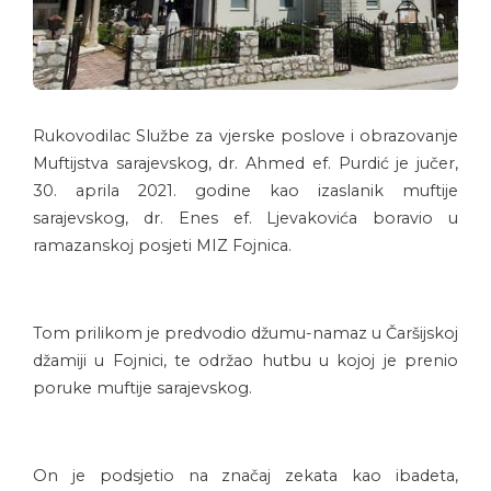
Rukovodilac Službe za vjerske poslove i obrazovanje
Muftijstva sarajevskog, dr. Ahmed ef. Purdić je jučer,
30. aprila 2021. godine kao izaslanik muftije
sarajevskog, dr. Enes ef. Ljevakovića boravio u
ramazanskoj posjeti MIZ Fojnica.
Tom prilikom je predvodio džumu-namaz u Čaršijskoj
džamiji u Fojnici, te održao hutbu u kojoj je prenio
poruke muftije sarajevskog.
On je podsjetio na značaj zekata kao ibadeta,