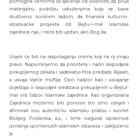
pomogne centrima za liječenje od ovisnosti, da pruži
materijalnu podršku udruženjima koja se bave
društveno korisnim radom, da finansira kulturno-
istraživačke projekte itd. Bejtu-l-mal Islamske
zajednice nije, i neće biti upitan, ako Bog da.
Uvijek će biti na raspolaganju onima koji na nj imaju
pravo. Napominjemo da prioritete i način raspodjele
prikupljenog zekata i sadekatul-fitra predlaže Rijaset,
a usvaja Vijeće muftija. Opći nadzor kao i usvajanje
izvještaja o raspodjeli sredstava prikupljenih u Bejtul-
mal vrši Sabor Islamske zajednice. Kao organizirana
Zajednica možemo biti ponosni što smo oživjeli i
afirmirali ovu autentičnu islamsku praksu i sunnet
Božijeg Poslanika, a.s., i time osigurali ispravnost
izvršenja spomenutih islamskih obaveza – zaključeno
je.