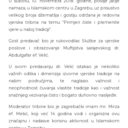
U subotu, 10. novembra 2018. godine, poslije jacije
namaza, u Islamskom centru u Zagrebu, uz prisustvo
velikog broja džematlija i gostiju održana je redovna
vjerska tribina na temu “Primjeri čiste i plemenite
vjere u našoj tradiciji“.
Gost predavač bio je rukovodilac Službe za vjerske
poslove i obrazovanje Muftijstva sarajevskog dr.
Abdulgafar ef. Velić.
U svom predavanju dr. Velić istakao je nekoliko
važnih odlika i dimenzija izvorne vjerske tradicije na
našim područjima, te naglasio važnost i
neophodnost čuvanja vlastite tradicije kao i važnost
snažnijeg vezivanja čisto i bogato duhovno naslijeđe.
Moderator tribine bio je zagrebački imam mr. Mirza
ef. Mešić, koji već 14 godina vodi i organizira ovu
značajnu i nadasve korisnu aktivnost u Islamskom