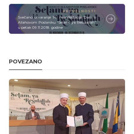
AKTUELNOSTI
Svečano otvaranje 14. manifestacije Dani o
Allahovom Poslaniku “Selam, ya Resulallah”
u petak 09.11.2018. godine
POVEZANO