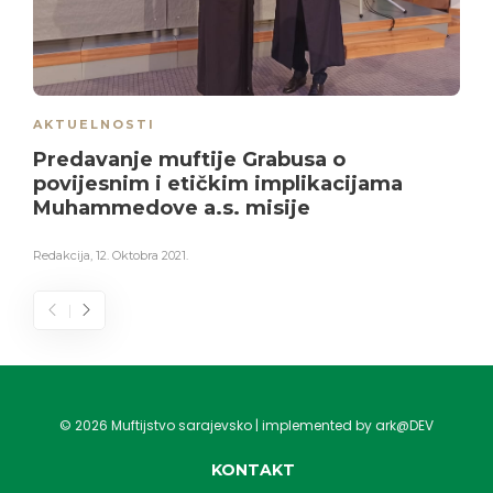
AKTUELNOSTI
Predavanje muftije Grabusa o
povijesnim i etičkim implikacijama
Muhammedove a.s. misije
Redakcija
,
12. Oktobra 2021.
©
2026
Muftijstvo sarajevsko | implemented by ark@DEV
KONTAKT