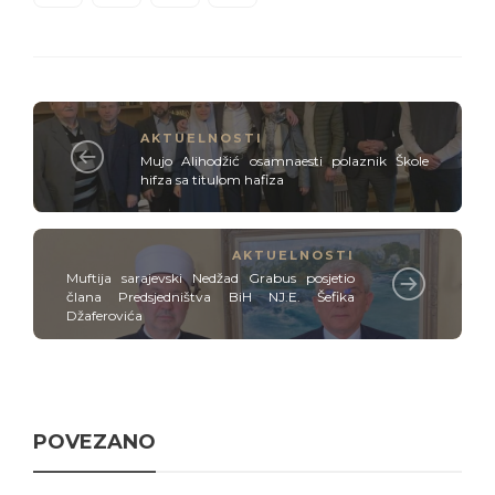
AKTUELNOSTI
Mujo Alihodžić osamnaesti polaznik Škole
hifza sa titulom hafiza
AKTUELNOSTI
Muftija sarajevski Nedžad Grabus posjetio
člana Predsjedništva BiH NJ.E. Šefika
Džaferovića
POVEZANO