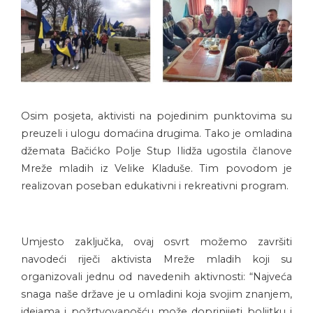
Osim posjeta, aktivisti na pojedinim punktovima su
preuzeli i ulogu domaćina drugima. Tako je omladina
džemata Bačićko Polje Stup Ilidža ugostila članove
Mreže mladih iz Velike Kladuše. Tim povodom je
realizovan poseban edukativni i rekreativni program.
Umjesto zaključka, ovaj osvrt možemo završiti
navodeći riječi aktivista Mreže mladih koji su
organizovali jednu od navedenih aktivnosti: “Najveća
snaga naše države je u omladini koja svojim znanjem,
idejama i požrtvovanošću može doprinijeti boljitku i