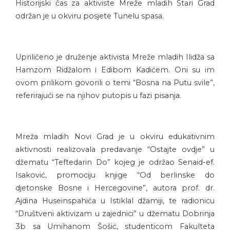
Historijski čas za aktiviste Mreže mladih Stari Grad
održan je u okviru posjete Tunelu spasa.
Upriličeno je druženje aktivista Mreže mladih Ilidža sa
Hamzom Ridžalom i Edibom Kadićem. Oni su im
ovom prilikom govorili o temi “Bosna na Putu svile”,
referirajući se na njihov putopis u fazi pisanja.
Mreža mladih Novi Grad je u okviru edukativnim
aktivnosti realizovala predavanje “Ostajte ovdje” u
džematu “Teftedarin Do” kojeg je održao Senaid-ef.
Isaković, promociju knjige “Od berlinske do
djetonske Bosne i Hercegovine”, autora prof. dr.
Ajdina Huseinspahića u Istiklal džamiji, te radionicu
“Društveni aktivizam u zajednici” u džematu Dobrinja
3b sa Umihanom Šošić, studenticom Fakulteta