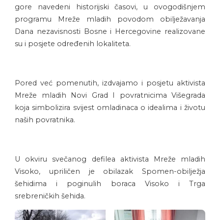
gore navedeni historijski časovi, u ovogodišnjem
programu Mreže mladih povodom obilježavanja
Dana nezavisnosti Bosne i Hercegovine realizovane
su i posjete određenih lokaliteta.
Pored već pomenutih, izdvajamo i posjetu aktivista
Mreže mladih Novi Grad I povratnicima Višegrada
koja simbolizira svijest omladinaca o idealima i životu
naših povratnika.
U okviru svečanog defilea aktivista Mreže mladih
Visoko, upriličen je obilazak Spomen-obilježja
šehidima i poginulih boraca Visoko i Trga
srebreničkih šehida.