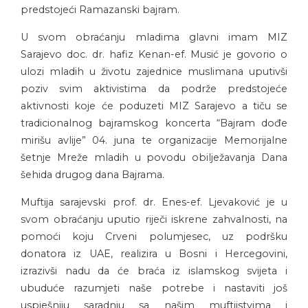
predstojeći Ramazanski bajram.
U svom obraćanju mladima glavni imam MIZ
Sarajevo doc. dr. hafiz Kenan-ef. Musić je govorio o
ulozi mladih u životu zajednice muslimana uputivši
poziv svim aktivistima da podrže predstojeće
aktivnosti koje će poduzeti MIZ Sarajevo a tiču se
tradicionalnog bajramskog koncerta “Bajram dođe
mirišu avlije” 04. juna te organizacije Memorijalne
šetnje Mreže mladih u povodu obilježavanja Dana
šehida drugog dana Bajrama.
Muftija sarajevski prof. dr. Enes-ef. Ljevaković je u
svom obraćanju uputio riječi iskrene zahvalnosti, na
pomoći koju Crveni polumjesec, uz podršku
donatora iz UAE, realizira u Bosni i Hercegovini,
izrazivši nadu da će braća iz islamskog svijeta i
ubuduće razumjeti naše potrebe i nastaviti još
uspješniju saradnju sa našim muftijstvima i