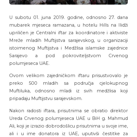
U subotu 01. juna 2019. godine, odnosno 27. dana
mubarek mjeseca ramazana, u hotelu Hills na Ilidži
upriličen je Centralni iftar za koordinatore i aktiviste
Mreže mladih Muftijstva sarajevskog, u organizaciji
istoimenog Muftijstva i Medžlisa islamske zajednice
Sarajevo a pod pokroviteljstvom Crvenog
polumjeseca UAE.
Ovom velikom zajedničkom iftaru prisustvovalo je
preko 500 mladih sa područja cjelokupnog
Muftiluka, odnosno mladi iz svih medžlisa koji
pripadaju Muftijstvu sarajevskom.
Nakon radosti iftara, prisutnima se obratio direktor
Ureda Crvenog polumjeseca UAE u BiH g. Mahmud
Ali, koji je izrazio dobrodošlicu prisutnima u svoje ime,
ali i u ime donatora iz UAE, uputivši čestitke za