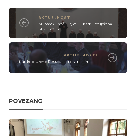
AKTUELNOSTI
Mubarek noć Lejletu-l-Kadr obilježena u
Istiklal džamiji
AKTUELNOSTI
Iftarsko druženje Reisu-l-uleme s mladima
POVEZANO