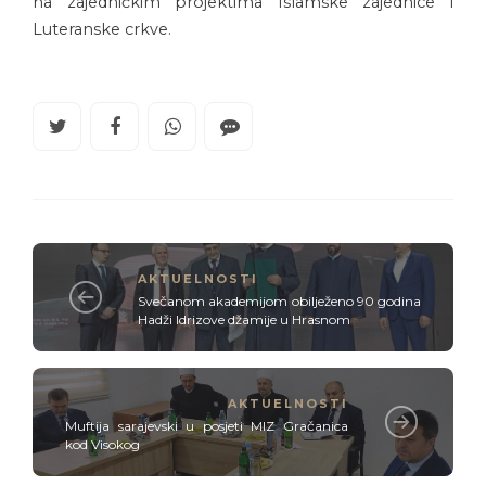
na zajedničkim projektima Islamske zajednice i
Luteranske crkve.
AKTUELNOSTI
Svečanom akademijom obilježeno 90 godina
Hadži Idrizove džamije u Hrasnom
AKTUELNOSTI
Muftija sarajevski u posjeti MIZ Gračanica
kod Visokog