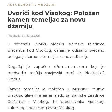
AKTUELNOSTI
,
MEDŽLISI
Uvorići kod Visokog: Položen
kamen temeljac za novu
džamiju
Redakcija
,
21. Marta 2025.
U džematu Uvorići, Medžlis Islamske zajednice
Gračanica kod Visokog, danas je održano svečano
polaganje kamena temeljca za novu džamiju.
Događaj je započeo džuma-namazom koji je
predvodio muftija sarajevski prof. dr. Nedžad-ef.
Grabus.
Kamen temeljac je položen u prisustvu muftije
Grabusa, glavnih imama medžlisa islamske zajadnice
Gračanica i Visokog, te predstavnika vjerskog,
kulturnog i političkog života Visokog.