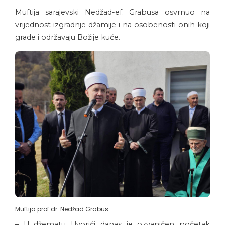
Muftija sarajevski Nedžad-ef. Grabusa osvrnuo na
vrijednost izgradnje džamije i na osobenosti onih koji
grade i održavaju Božije kuće.
Muftija prof.dr. Nedžad Grabus
– U džematu Uvorići danas je ozvaničen početak