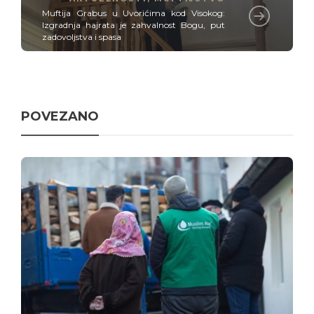
Muftija Grabus u Uvorićima kod Visokog:
Izgradnja hajrata je zahvalnost Bogu, put
zadovoljstva i spasa
POVEZANO