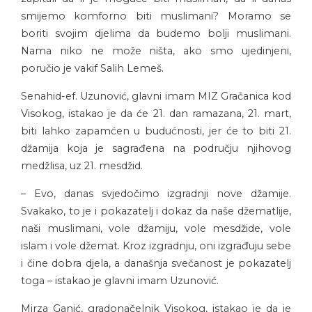
smijemo komforno biti muslimani? Moramo se
boriti svojim djelima da budemo bolji muslimani.
Nama niko ne može ništa, ako smo ujedinjeni,
poručio je vakif Salih Lemeš.
Senahid-ef. Uzunović, glavni imam MIZ Gračanica kod
Visokog, istakao je da će 21. dan ramazana, 21. mart,
biti lahko zapamćen u budućnosti, jer će to biti 21.
džamija koja je sagrađena na području njihovog
medžlisa, uz 21. mesdžid.
– Evo, danas svjedočimo izgradnji nove džamije.
Svakako, to je i pokazatelj i dokaz da naše džematlije,
naši muslimani, vole džamiju, vole mesdžide, vole
islam i vole džemat. Kroz izgradnju, oni izgrađuju sebe
i čine dobra djela, a današnja svečanost je pokazatelj
toga – istakao je glavni imam Uzunović.
Mirza Ganić, gradonačelnik Visokog, istakao je da je