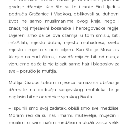
gradnje džamije. Kao što su to i ranije činili ljudi s
područja Gračanice i Visokog, oblikovali su duhovni
život ne samo muslimanima ovog kraja, nego i
značajnoj mješavini bosanske i hercegovačke regije.
Uvjereni smo da će ova džamija, u tom smislu, biti,
inšaAllah, mjesto dobra, mjesto muhadresa, sveto
mjesto i mjesto s nurli ciljem. Kao što je Musa a.s.
klanjao na nurli ćilimu, i ova džamija će biti od nura, a
vjerujemo da će iz nje izlaziti samo hajr i blagoslov za
sve – poručio je muftija.
Muftija Grabus tokom mjeseca ramazana obišao je
džemate na području sarajevskog muftiluka, te je
naglasio bitne odrednice vjerskog života.
– Ispunili smo svoj zadatak, obišli smo sve medžlise.
Moram reći da su naši imami, mutevelije, mujezini i
mualimi u svim našim medžlisima uložili zaista veliki