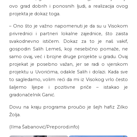
ovo grad dobrih i ponosnih ljudi, a realizacija ovog
projekta je dokaz toga.
– Ono što je važno napomenuti je da su u Visokom
privrednici i partneri lokalne zajednice, što zaista
svakodnevno ističem. Dokaz za to je naš vakif,
gospodin Salih Lemeš, koji nesebično pomaže, ne
samo ovaj, već i brojne druge projekte u gradu. Ovaj
projekat je posebno važan, jer se radi o vjerskom
projektu u Uvorićima, odakle Salih i dolazi. Kada sve
to sagledamo, volim reći da mi iz Visokog vrlo često
šaljemo lijepe i pozitivne priče – istakao je
gradonačelnik Ganić.
Dovu na kraju programa proučio je šejh hafiz Zilko
Žolja.
(Ilma Šabanović/Preporod.info)