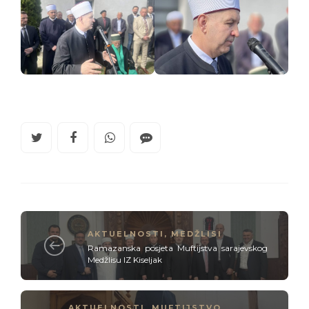
AKTUELNOSTI
,
MEDŽLISI
Ramazanska posjeta Muftijstva sarajevskog
Medžlisu IZ Kiseljak
AKTUELNOSTI
,
MUFTIJSTVO