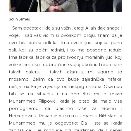
Salih Lemeš
– Sam početak i ideja su važni, dragi Allah daje snage i
volje, i kad vas vidim u ovolikom broju, znam da je
ovo bila dobra odluka. Ima ovdje ljudi koji su puno
dali, koji su obični radnici, i to me posebno raduje.
Ima fabrika, fabrika za proizvodnju moralnih ljudi koji
vole islam i koji dobro čine svojoj okolini. Treba nam
takvih galerija i takvih džamija, mi sigurno to
možemo. Želim da ovo bude zajednička nafaka,
nečija marka je vrijednija od nečijeg miliona. Osvrnuo
bih se na situaciju i na ono što mi je rekao
Muhammed Filipović, kada je pitao da malo više
pomognemo, da uradimo više za Bosnu i
Hercegovinu. Rekao je da su muslimani u BiH slabi, a
Muhammed mu je odgovorio: Da li ste se ikada
zapitali da li je moguće biti musliman, da li danas