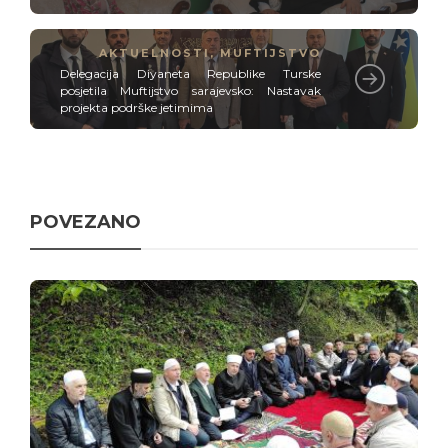
AKTUELNOSTI
,
MUFTIJSTVO
Delegacija Diyaneta Republike Turske
posjetila Muftijstvo sarajevsko: Nastavak
projekta podrške jetimima
POVEZANO