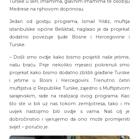
Turske u BiH, imamima, glavnim imamima te osoblju
Medrese na njihovom doprinosu.
Jedan od gostiju programa, Ismail Yildiz, muftija
istanbulske općine Bešiktaš, naglasio je da projekat
dodatno povezuje ljude Bosne i Hercegovine i
Turske.
– Došli smo ovdje kako bismo posjetili naše jetime,
našu braću. Prije nekoliko mjeseci pokrenuli smo
projekat kako bismo dodatno zbližili građane Turske
i jetime u Bosni i Hercegovini. Trenutno četiri
muftijstva iz Republike Turske, zajedno s Muftijstvom
sarajevskim, rade na realizaciji ovog programa. Kao
što ste vi bili uz nas tokom zemljotresa, tako i mi
uvijek nastojimo biti ovdje s vama. Naš cilj je
dobročinstvo i vjerujemo da ono može promijeniti
svijet – poručio je.