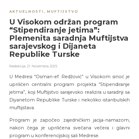
AKTUELNOSTI
,
MUFTIJSTVO
U Visokom održan program
“Stipendiranje jetima”:
Plemenita saradnja Muftijstva
sarajevskog i Dijaneta
Republike Turske
Redakcija
,
21. Novembra 2025.
U Medresi “Osman-ef. Redžović” u Visokom sinoć je
upriličen centralni program projekta “Stipendiranje
jetima”, koji Muftijstvo sarajevsko realizira u saradnji sa
Diyanetom Republike Turske i nekoliko istanbulskih
muftijstava.
Program je započeo zajedničkim jacija-namazom,
nakon čega je upriličena svečana večera i glavni
program u konferencijskoj sali Medrese.