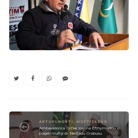
AKTUELNOSTI
,
MUFTIJSTVO
Ambasadorica Grčke Ioanna Efthymiadou u
posjeti muftiji dr. Nedžadu Grabusu