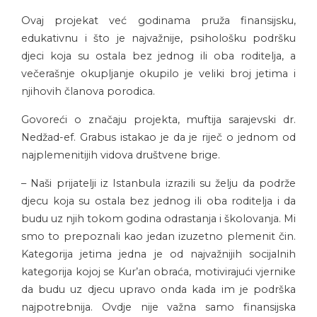
Ovaj projekat već godinama pruža finansijsku,
edukativnu i što je najvažnije, psihološku podršku
djeci koja su ostala bez jednog ili oba roditelja, a
večerašnje okupljanje okupilo je veliki broj jetima i
njihovih članova porodica.
Govoreći o značaju projekta, muftija sarajevski dr.
Nedžad-ef. Grabus istakao je da je riječ o jednom od
najplemenitijih vidova društvene brige.
– Naši prijatelji iz Istanbula izrazili su želju da podrže
djecu koja su ostala bez jednog ili oba roditelja i da
budu uz njih tokom godina odrastanja i školovanja. Mi
smo to prepoznali kao jedan izuzetno plemenit čin.
Kategorija jetima jedna je od najvažnijih socijalnih
kategorija kojoj se Kur’an obraća, motivirajući vjernike
da budu uz djecu upravo onda kada im je podrška
najpotrebnija. Ovdje nije važna samo finansijska