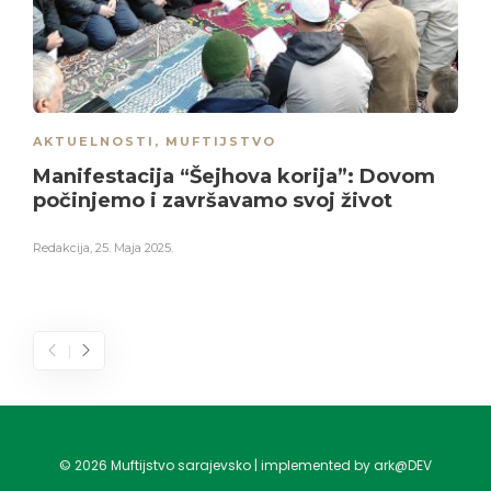
AKTUELNOSTI
,
MUFTIJSTVO
Manifestacija “Šejhova korija”: Dovom
počinjemo i završavamo svoj život
Redakcija
,
25. Maja 2025.
©
2026
Muftijstvo sarajevsko | implemented by ark@DEV