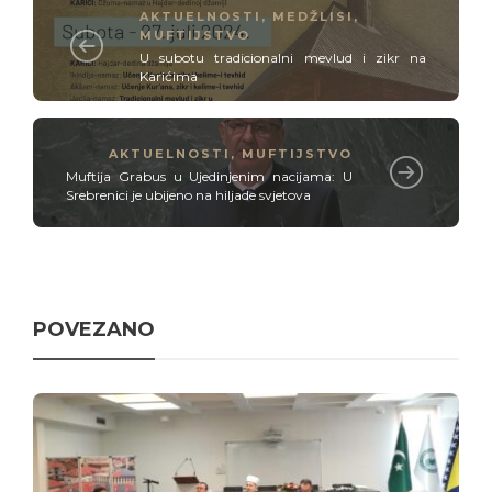
AKTUELNOSTI
,
MEDŽLISI
,
MUFTIJSTVO
U subotu tradicionalni mevlud i zikr na
Karićima
AKTUELNOSTI
,
MUFTIJSTVO
Muftija Grabus u Ujedinjenim nacijama: U
Srebrenici je ubijeno na hiljade svjetova
POVEZANO