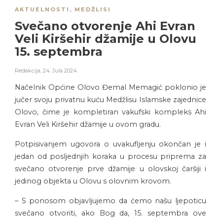
AKTUELNOSTI
,
MEDŽLISI
Svečano otvorenje Ahi Evran
Veli Kiršehir džamije u Olovu
15. septembra
Redakcija
,
24. Jula 2024.
Načelnik Općine Olovo Đemal Memagić poklonio je
jučer svoju privatnu kuću Medžlisu Islamske zajednice
Olovo, čime je kompletiran vakufski kompleks Ahi
Evran Veli Kiršehir džamije u ovom gradu.
Potpisivanjem ugovora o uvakufljenju okončan je i
jedan od posljednjih koraka u procesu priprema za
svečano otvorenje prve džamije u olovskoj čaršiji i
jedinog objekta u Olovu s olovnim krovom.
– S ponosom objavljujemo da ćemo našu ljepoticu
svečano otvoriti, ako Bog da, 15. septembra ove