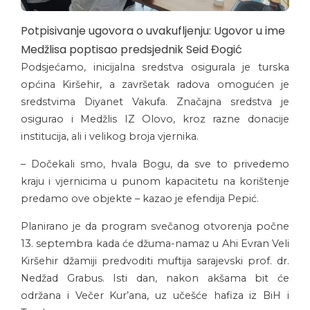
Potpisivanje ugovora o uvakufljenju: Ugovor u ime
Medžlisa poptisao predsjednik Seid Đogić
Podsjećamo, inicijalna sredstva osigurala je turska
općina Kiršehir, a završetak radova omogućen je
sredstvima Diyanet Vakufa. Značajna sredstva je
osigurao i Medžlis IZ Olovo, kroz razne donacije
institucija, ali i velikog broja vjernika.
– Dočekali smo, hvala Bogu, da sve to privedemo
kraju i vjernicima u punom kapacitetu na korištenje
predamo ove objekte – kazao je efendija Pepić.
Planirano je da program svečanog otvorenja počne
13. septembra kada će džuma-namaz u Ahi Evran Veli
Kiršehir džamiji predvoditi muftija sarajevski prof. dr.
Nedžad Grabus. Isti dan, nakon akšama bit će
održana i Večer Kur’ana, uz učešće hafiza iz BiH i