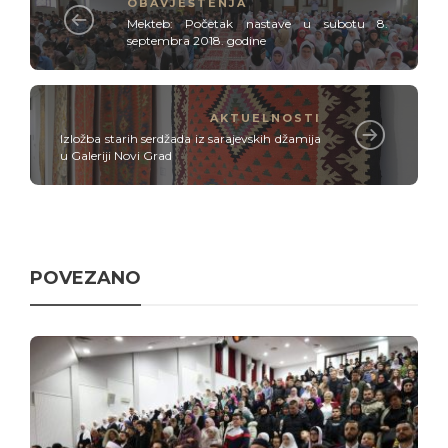
OBAVJEŠTENJA
Mekteb: Početak nastave u subotu 8.
septembra 2018. godine
AKTUELNOSTI
Izložba starih serdžada iz sarajevskih džamija
u Galeriji Novi Grad
POVEZANO