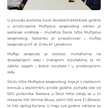
U povodu početka nove školske/mektebske godine
u prostorijama Muftijstva sarajevskog održan je
sastanak voditelja – muhafiza Škole hifza Muftijstva
sarajevskog. Sastanku je prisustvovao i muftija
sarajevski prof. dr. Enes ef. Ljevaković.
Muftija sarajevski je čestitao muhafizima na
dosadašnjem radu i značajnim rezultatima, te im
zaželio uspjeh i dobre rezultate i u predstojećem
radu.
Školu hifza Muftijstva sarajevskog, koja je s nastavom
krenula u septembru prošle godine, pohađa više od
600 polaznika. Nastava u Školi hifza odvija se u tri
stepena; hifz Amme džuza, zatim hifz sure El-Bekare,
te hifz cijelog Kur’ana. U maju ove godine održane su