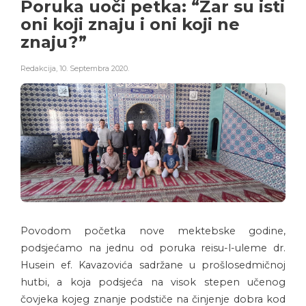
Poruka uoči petka: “Zar su isti
oni koji znaju i oni koji ne
znaju?”
Redakcija
,
10. Septembra 2020.
Povodom početka nove mektebske godine,
podsjećamo na jednu od poruka reisu-l-uleme dr.
Husein ef. Kavazovića sadržane u prošlosedmičnoj
hutbi, a koja podsjeća na visok stepen učenog
čovjeka kojeg znanje podstiče na činjenje dobra kod