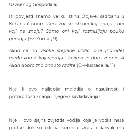
Uzvišenog Gospodara:
Iz povijesti znamo veliku istinu Objave, sadržanu u
Kur’anu časnom:
Reci: zar su isti oni koji znaju i oni
koji ne znaju? Samo oni koji razmišljaju pouku
primaju
(Ez-Zumer, 9)
Allah će na visoke stepene uzdići one (narode)
među vama koji vjeruju i kojima je dato znanje. A
Allah dobro zna ono što radite
(El-Mudžadella, 11)
Nije li ovo najljepša melodija o nasušnosti i
potrebitosti znanja i njegova savladavanja?
Nije li ovo sjajna zvijezda vodilja koja je vodila naše
pretke dok su bili na kormilu svijeta i darivali mu