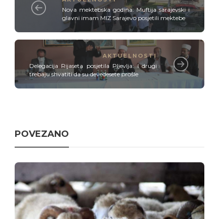
Nova mektebska godina: Muftija sarajevski i
glavni imam MIZ Sarajevo posjetili mektebe
AKTUELNOSTI
Delegacija Rijaseta posjetila Pljevlja: I drugi
trebaju shvatiti da su devedesete prošle
POVEZANO