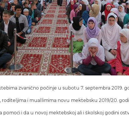
tebima zvanično počinje u subotu 7. septembra 2019. g
, roditeljima i muallimima novu mektebsku 2019/20. go
moći i da u novoj mektebskoj ali i školskoj godini ostva