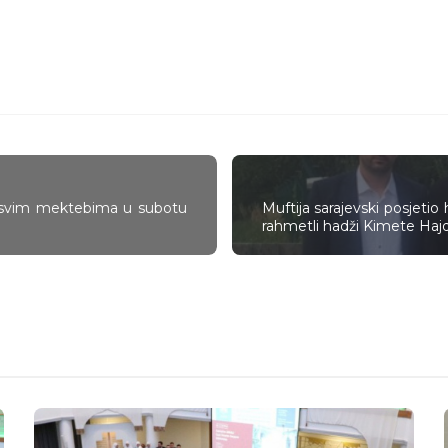
svim mektebima u subotu
Muftija sarajevski posjetio
rahmetli hadži Kimete Haj