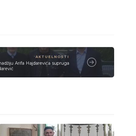
AKTUELNOSTI
 hadžiju Arifa Hajdarevića supruga
darević