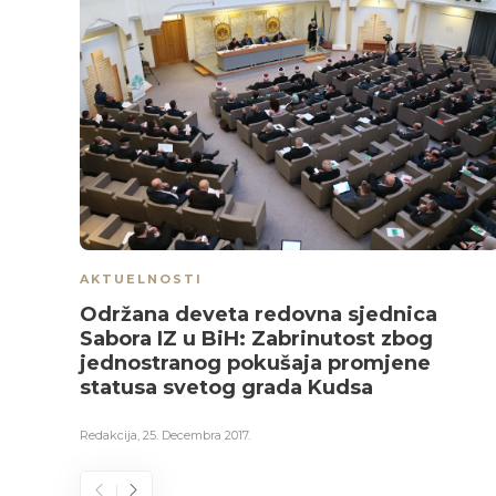
AKTUELNOSTI
Održana deveta redovna sjednica
Sabora IZ u BiH: Zabrinutost zbog
jednostranog pokušaja promjene
statusa svetog grada Kudsa
Redakcija
,
25. Decembra 2017.