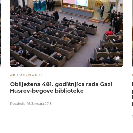
AKTUELNOSTI
Obilježena 481. godišnjica rada Gazi
Husrev-begove biblioteke
Redakcija
,
16. Januara 2018.