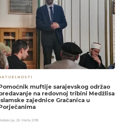
AKTUELNOSTI
AKTU
Pomoćnik muftije sarajevskog održao
Muft
predavanje na redovnoj tribini Medžlisa
druž
Islamske zajednice Gračanica u
Usti
Porječanima
Redakci
Redakcija
,
26. Marta 2018.