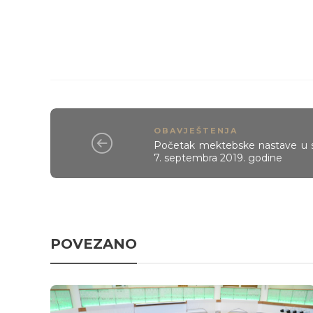
OBAVJEŠTENJA
Početak mektebske nastave u 
7. septembra 2019. godine
POVEZANO