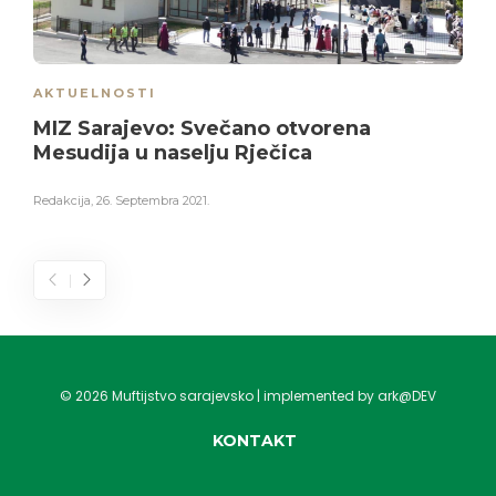
AKTUELNOSTI
MIZ Sarajevo: Svečano otvorena
Mesudija u naselju Rječica
Redakcija
,
26. Septembra 2021.
©
2026
Muftijstvo sarajevsko | implemented by ark@DEV
KONTAKT