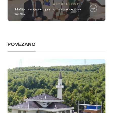
AKTUELNOSTI
Muftija sarajevski primio potpredsjednika
Salkića
POVEZANO