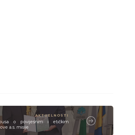
AKTUELNOSTI
busa o povijesnim i etičkim
e a.s. misije