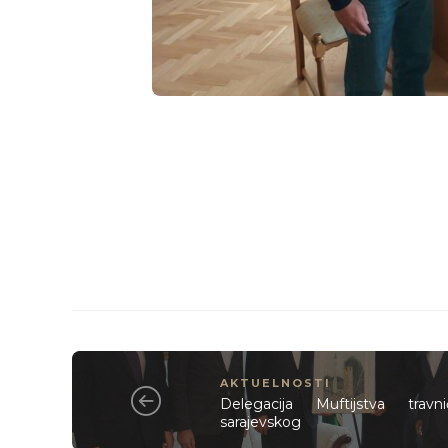
AKTUELNOSTI
Delegacija Muftijstva travn
sarajevskog