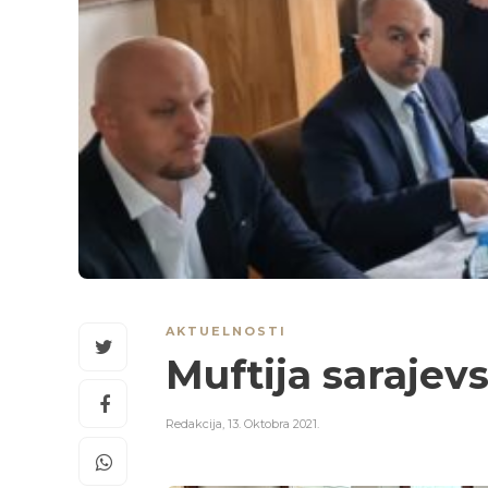
AKTUELNOSTI
Muftija sarajevs
Redakcija
,
13. Oktobra 2021.