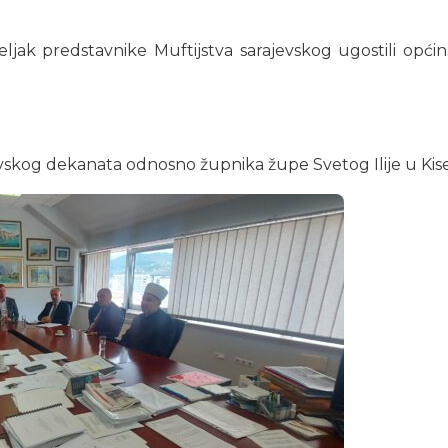
ljak predstavnike Muftijstva sarajevskog ugostili općin
evskog dekanata odnosno župnika župe Svetog Ilije u Kisel