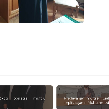
ičkog posjetila muftiju
Predavanje muftije Gra
implikacijama Muhammedov