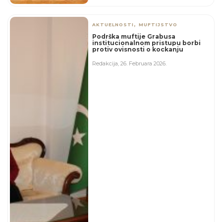
,
AKTUELNOSTI
MUFTIJSTVO
Podrška muftije Grabusa
institucionalnom pristupu borbi
protiv ovisnosti o kockanju
Redakcija
,
26. Februara 2026.