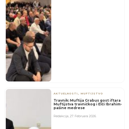
,
AKTUELNOSTI
MUFTIJSTVO
Travnik: Muftija Grabus gost iftara
Muftijstva travničkog i Elči Ibrahim-
pašine medrese
Redakcija
,
27. Februara 2026.