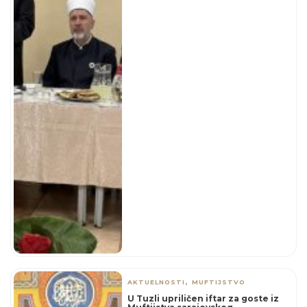
,
AKTUELNOSTI
MUFTIJSTVO
U Tuzli upriličen iftar za goste iz