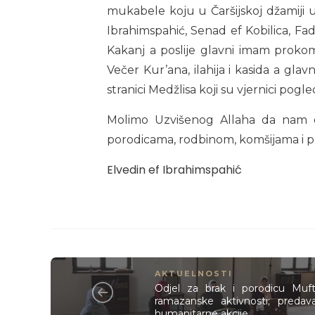
mukabele koju u Čaršijskoj džamiji 
Ibrahimspahić, Senad ef Kobilica, Fa
Kakanj a poslije glavni imam proko
Večer Kur’ana, ilahija i kasida a g
stranici Medžlisa koji su vjernici pogled
Molimo Uzvišenog Allaha da nam o
porodicama, rodbinom, komšijama i prij
Elvedin ef Ibrahimspahić
AKTUELNOSTI
Odjel za brak i porodicu Mufti
ramazanske aktivnosti; predava
humanitarne akcije