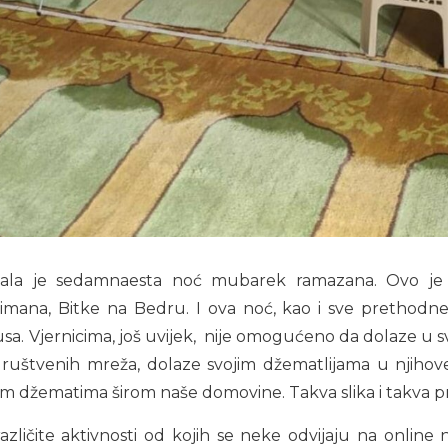
la je sedamnaesta noć mubarek ramazana. Ovo je no
limana, Bitke na Bedru. I ova noć, kao i sve prethodn
usa. Vjernicima, još uvijek, nije omogućeno da dolaze u 
m društvenih mreža, dolaze svojim džematlijama u njih
m džematima širom naše domovine. Takva slika i takva pra
azličite aktivnosti od kojih se neke odvijaju na online