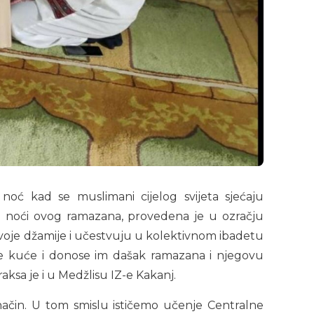
ć kad se muslimani cijelog svijeta sjećaju
e noći ovog ramazana, provedena je u ozračju
svoje džamije i učestvuju u kolektivnom ibadetu
ove kuće i donose im dašak ramazana i njegovu
ksa je i u Medžlisu IZ-e Kakanj.
 način. U tom smislu ističemo učenje Centralne