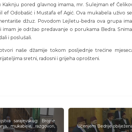
u Kaknju pored glavnog imama, mr. Sulejman ef Čeliković
dil ef Odobašić i Mustafa ef Agić. Ova mukabela uživo s
mentariše džuz. Povodom Lejletu-bedra ova grupa imama
lavni imam je održao predavanje o porukama Bedra. Snim
ali i poslušali.
tvori naše džamije tokom posljednje trećine mjese
ateljima sretni, radosni i grijeha oprošteni.
jstva sarajevskog: Brojne
nja, mukabele, razgovori,
Učenjem Bedrije obilježen