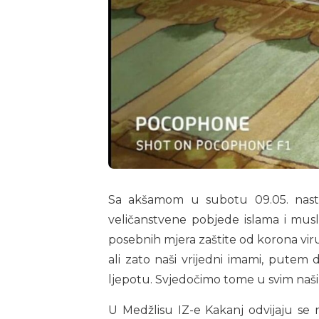
Sa akšamom u subotu 09.05. nasta
veličanstvene pobjede islama i mus
posebnih mjera zaštite od korona vir
ali zato naši vrijedni imami, pute
ljepotu. Svjedočimo tome u svim naši
U Medžlisu IZ-e Kakanj odvijaju se r