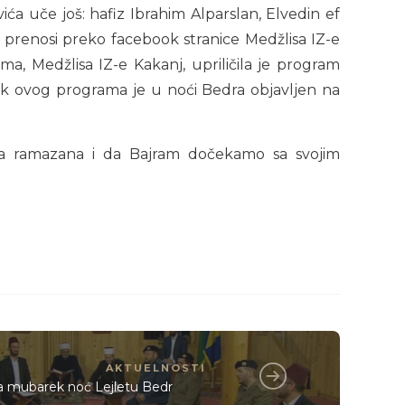
a uče još: hafiz Ibrahim Alparslan, Elvedin ef
e prenosi preko facebook stranice Medžlisa IZ-e
, Medžlisa IZ-e Kakanj, upriličila je program
ak ovog programa je u noći Bedra objavljen na
ca ramazana i da Bajram dočekamo sa svojim
AKTUELNOSTI
a mubarek noć Lejletu Bedr