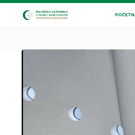
POČETN