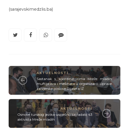
(sarajevskimedzlis.ba)
AKTUELNOSTI
Sastanak s koordinatorima Mreže mladih
muftijstava i mešihata u organizaciji Uprave
za vjerske poslove Rijaseta IZ
AKTUELNOSTI
Osnove turskog jezika uspješno savladalo 43
aktivista Mreže mladih