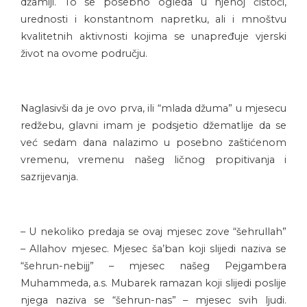
džamiji. To se posebno ogleda u njenoj čistoći,
urednosti i konstantnom napretku, ali i mnoštvu
kvalitetnih aktivnosti kojima se unapređuje vjerski
život na ovome području.
Naglasivši da je ovo prva, ili “mlada džuma” u mjesecu
redžebu, glavni imam je podsjetio džematlije da se
već sedam dana nalazimo u posebno zaštićenom
vremenu, vremenu našeg ličnog propitivanja i
sazrijevanja.
– U nekoliko predaja se ovaj mjesec zove “šehrullah”
– Allahov mjesec. Mjesec ša’ban koji slijedi naziva se
“šehrun-nebijj” – mjesec našeg Pejgambera
Muhammeda, a.s. Mubarek ramazan koji slijedi poslije
njega naziva se “šehrun-nas” – mjesec svih ljudi.