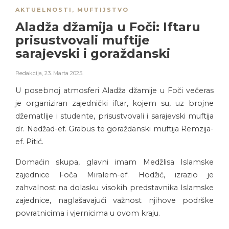
AKTUELNOSTI
,
MUFTIJSTVO
Aladža džamija u Foči: Iftaru
prisustvovali muftije
sarajevski i goraždanski
Redakcija
,
23. Marta 2025.
U posebnoj atmosferi Aladža džamije u Foči večeras
je organiziran zajednički iftar, kojem su, uz brojne
džematlije i studente, prisustvovali i sarajevski muftija
dr. Nedžad-ef. Grabus te goraždanski muftija Remzija-
ef. Pitić.
Domaćin skupa, glavni imam Medžlisa Islamske
zajednice Foča Miralem-ef. Hodžić, izrazio je
zahvalnost na dolasku visokih predstavnika Islamske
zajednice, naglašavajući važnost njihove podrške
povratnicima i vjernicima u ovom kraju.