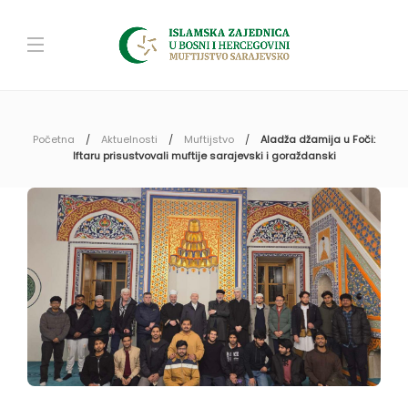
Početna
Aktuelnosti
Muftijstvo
Aladža džamija u Foči:
Iftaru prisustvovali muftije sarajevski i goraždanski