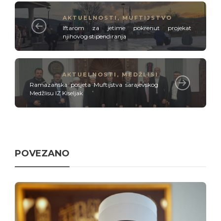
AKTUELNOSTI
,
MUFTIJSTVO
Iftarom za jetime pokrenut projekat
njihovog stipendiranja
AKTUELNOSTI
,
MEDŽLISI
Ramazanska posjeta Muftijstva sarajevskog
Medžlisu IZ Kiseljak
POVEZANO