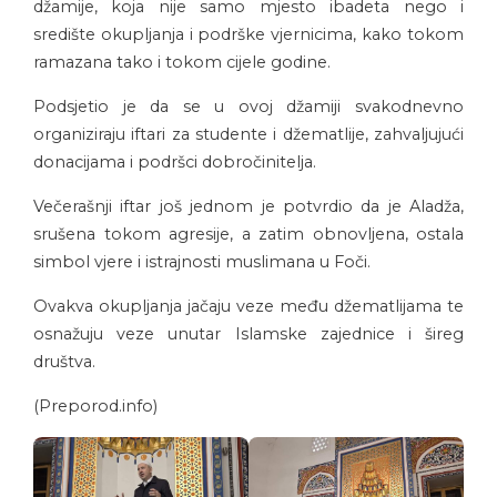
džamije, koja nije samo mjesto ibadeta nego i
središte okupljanja i podrške vjernicima, kako tokom
ramazana tako i tokom cijele godine.
Podsjetio je da se u ovoj džamiji svakodnevno
organiziraju iftari za studente i džematlije, zahvaljujući
donacijama i podršci dobročinitelja.
Večerašnji iftar još jednom je potvrdio da je Aladža,
srušena tokom agresije, a zatim obnovljena, ostala
simbol vjere i istrajnosti muslimana u Foči.
Ovakva okupljanja jačaju veze među džematlijama te
osnažuju veze unutar Islamske zajednice i šireg
društva.
(Preporod.info)