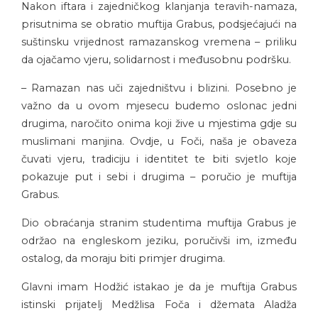
Nakon iftara i zajedničkog klanjanja teravih-namaza,
prisutnima se obratio muftija Grabus, podsjećajući na
suštinsku vrijednost ramazanskog vremena – priliku
da ojačamo vjeru, solidarnost i međusobnu podršku.
– Ramazan nas uči zajedništvu i blizini. Posebno je
važno da u ovom mjesecu budemo oslonac jedni
drugima, naročito onima koji žive u mjestima gdje su
muslimani manjina. Ovdje, u Foči, naša je obaveza
čuvati vjeru, tradiciju i identitet te biti svjetlo koje
pokazuje put i sebi i drugima – poručio je muftija
Grabus.
Dio obraćanja stranim studentima muftija Grabus je
održao na engleskom jeziku, poručivši im, između
ostalog, da moraju biti primjer drugima.
Glavni imam Hodžić istakao je da je muftija Grabus
istinski prijatelj Medžlisa Foča i džemata Aladža