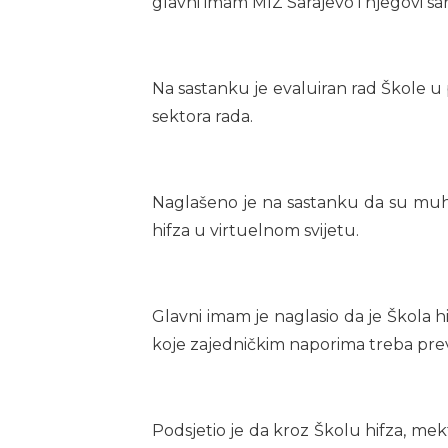
glavni imam MIZ Sarajevo i njegovi sara
Na sastanku je evaluiran rad Škole u
sektora rada.
Naglašeno je na sastanku da su muhaf
hifza u virtuelnom svijetu.
Glavni imam je naglasio da je Škola h
koje zajedničkim naporima treba preva
Podsjetio je da kroz Školu hifza, mek