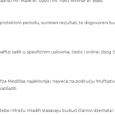
dnici mr. Malik ef. Šljivo i mr. hafiz Ammar ef. Bašić.
 proteklom periodu, sumirani rezultati, te dogovoreni bu
fizi radili u specifičnim uslovima, često i online, zbog
ifza Medžlisa najaktivnija i najveća na području Muftijst
zilaziti.
tebe i Mrežu mladih stasavaju budući članovi džemata i k