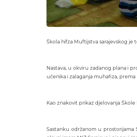
Škola hifza Muftijstva sarajevskog je 
Nastava, u okviru zadanog plana i pr
učenika i zalaganja muhafiza, prema an
Kao znakovit prikaz djelovanja Škole 
Sastanku održanom u prostorijama Sl