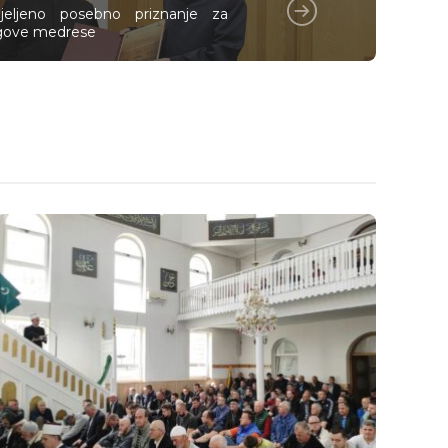
ijeljeno posebno priznanje za
egove medrese