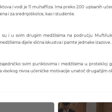
ktova i vodi je 11 muhaffiza. Ima preko 200 upisanih uče
ena i za srednjoškolce, kao i studente.
i su i u svim drugim medžlisima na području Muftiluku 
edžlisima dijele slična iskustva i pamte jednake izazove.
 zajedničko svim punktovima i medžlisima u protekloj g
anja visokog nivoa učeničke motivacije unatoč drugačijim 