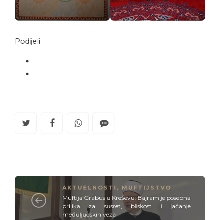
Podijeli:
AKTUELNOSTI
,
MUFTIJSTVO
Muftija Grabus u Kreševu: Bajram je posebna
prilika za susret, bliskost i jačanje
međuljudskih veza