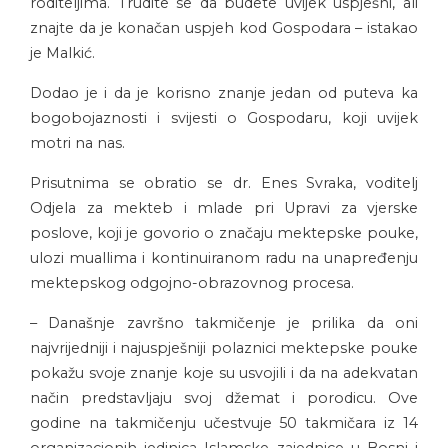
roditeljima. Trudite se da budete uvijek uspješni, ali
znajte da je konačan uspjeh kod Gospodara – istakao
je Malkić.
Dodao je i da je korisno znanje jedan od puteva ka
bogobojaznosti i svijesti o Gospodaru, koji uvijek
motri na nas.
Prisutnima se obratio se dr. Enes Svraka, voditelj
Odjela za mekteb i mlade pri Upravi za vjerske
poslove, koji je govorio o značaju mektepske pouke,
ulozi muallima i kontinuiranom radu na unapređenju
mektepskog odgojno-obrazovnog procesa.
– Današnje završno takmičenje je prilika da oni
najvrijedniji i najuspješniji polaznici mektepske pouke
pokažu svoje znanje koje su usvojili i da na adekvatan
način predstavljaju svoj džemat i porodicu. Ove
godine na takmičenju učestvuje 50 takmičara iz 14
organizacionih jedinica Islamske zajednice u Bosni i