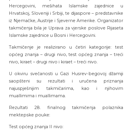
Hercegovini, mešihata Islamske zajednice u
Hrvatskoj, Sloveniji i Srbiji, te dijaspore – predstavnike
iz Njemačke, Austrije i Sjeverne Amerike. Organizator
takmičenja bila je Uprava za vjerske poslove Rijaseta
Islamske zajednice u Bosni i Hercegovini.
Takmičenje je realizirano u četiri kategorije: test
općeg znanja – drugi nivo, test općeg znanja – treći
nivo, kiraet – drugi nivo i kiraet – treći nivo.
U okviru svečanosti u Gazi Husrev-begovoj džamiji
saopšteni su rezultati i uručena priznanja
najuspješnijim takmičarima, kao i njihovim
muallimima i muallimama.
Rezultati 28. finalnog takmičenja polaznika
mektepske pouke:
Test općeg znanja II nivo: