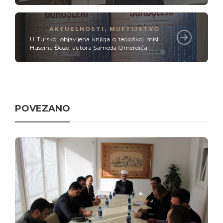
AKTUELNOSTI
,
MUFTIJSTVO
U Turskoj objavljena knjiga o teološkoj misli
Huseina Đoze, autora Sameda Omerdića
POVEZANO