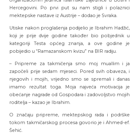
Hercegovini. Po prvi put su nam stigli i polaznici
mektepske nastave iz Austrije – dodao je Svraka.
Utiske nakon proglašenja podijelio je Ibrahim Hadžić,
koji je prije dvije godine također bio pobjednik u
kategoriji Testa općeg znanja, a ove godine je
pobijedio u “Ramazanskom kvizu” na BIR radiju.
– Pripreme za takmičenja smo moj muallim i ja
započeli prije sedam mjeseci. Pored svih obaveza, i
njegovih i mojih, vrijedno smo se spremali i danas
imamo rezultat toga. Moja najveća motivacija je
obećanje nagrade od Gospodara i zadovoljstvo mojih
roditelja – kazao je Ibrahim.
O značaju pripreme, mektepskog rada i podrške
tokom takmičarskog procesa govorio je i Ahmed-ef.
Šehić.