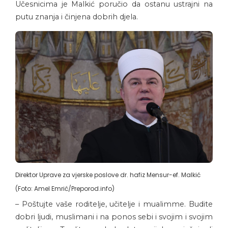
Učesnicima je Malkić poručio da ostanu ustrajni na
putu znanja i činjena dobrih djela.
Direktor Uprave za vjerske poslove dr. hafiz Mensur-ef. Malkić
(Foto: Amel Emrić/Preporod.info)
– Poštujte vaše roditelje, učitelje i mualimme. Budite
dobri ljudi, muslimani i na ponos sebi i svojim i svojim