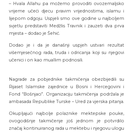
– Hvala Allahu pa možemo provoditi ovozemaljsko
vrijeme učeći djecu pravim vrijednostima, islamu i
lijepom odgoju. Uspjeli smo ove godine u najboljem
svjetlu predstaviti Medžlis Travnik i zauzeti dva prva
mjesta – dodao je Šehić.
Dodao je i da je današnji uspjeh ustvari rezultat
višemjesečnog rada, truda i odricanja koji su njegovi
učenici i on kao muallim podnosili.
Nagrade za pobjednike takmičenja obezbijedili su
Rijaset Islamske zajednice u Bosni i Hercegovini i
Fond “Bošnjaci”. Organizaciju takmičenja podržala je
ambasada Republike Turske – Ured za vjerska pitanja.
Okupljajući najbolje polaznike mektepske pouke,
ovogodišnje takmičenje još jednom je potvrdilo
značaj kontinuiranog rada u mektebu i njegovu ulogu