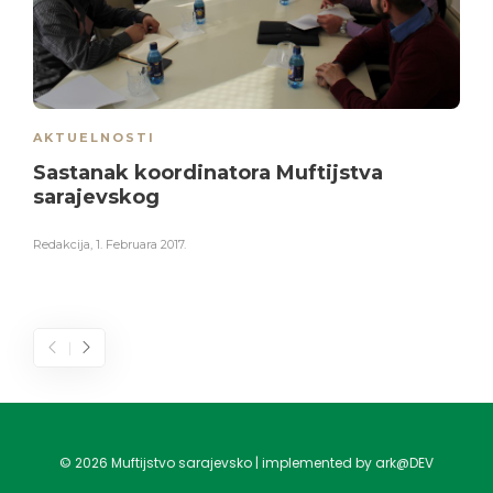
AKTUELNOSTI
Sastanak koordinatora Muftijstva
sarajevskog
Redakcija
,
1. Februara 2017.
©
2026
Muftijstvo sarajevsko | implemented by ark@DEV