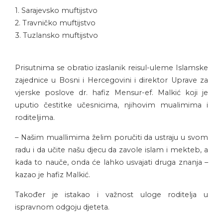
1. Sarajevsko muftijstvo
2. Travničko muftijstvo
3. Tuzlansko muftijstvo
Prisutnima se obratio izaslanik reisul-uleme Islamske
zajednice u Bosni i Hercegovini i direktor Uprave za
vjerske poslove dr. hafiz Mensur-ef. Malkić koji je
uputio čestitke učesnicima, njihovim mualimima i
roditeljima.
– Našim muallimima želim poručiti da ustraju u svom
radu i da učite našu djecu da zavole islam i mekteb, a
kada to nauče, onda će lahko usvajati druga znanja –
kazao je hafiz Malkić.
Također je istakao i važnost uloge roditelja u
ispravnom odgoju djeteta.