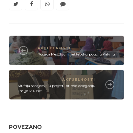
AKTUELNOSTI
Posjeta Medžlisu i mektebskoj pouci u Kaknju
AKTUELNOSTI
Muftija sarajevski u posjetu primio delegaciju
Ilmijje IZ u BiH
POVEZANO