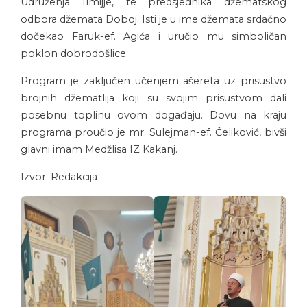
Udruženja Ilmijje, te predsjednika džematskog
odbora džemata Doboj. Isti je u ime džemata srdačno
dočekao Faruk-ef. Agića i uručio mu simboličan
poklon dobrodošlice.
Program je zaključen učenjem ašereta uz prisustvo
brojnih džematlija koji su svojim prisustvom dali
posebnu toplinu ovom događaju. Dovu na kraju
programa proučio je mr. Sulejman-ef. Čeliković, bivši
glavni imam Medžlisa IZ Kakanj.
Izvor: Redakcija