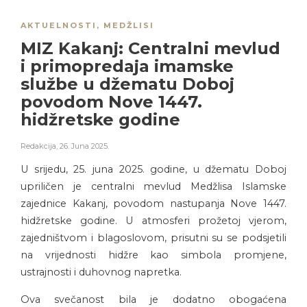
AKTUELNOSTI
,
MEDŽLISI
MIZ Kakanj: Centralni mevlud
i primopredaja imamske
službe u džematu Doboj
povodom Nove 1447.
hidžretske godine
Redakcija
,
26. Juna 2025.
U srijedu, 25. juna 2025. godine, u džematu Doboj
upriličen je centralni mevlud Medžlisa Islamske
zajednice Kakanj, povodom nastupanja Nove 1447.
hidžretske godine. U atmosferi prožetoj vjerom,
zajedništvom i blagoslovom, prisutni su se podsjetili
na vrijednosti hidžre kao simbola promjene,
ustrajnosti i duhovnog napretka.
Ova svečanost bila je dodatno obogaćena