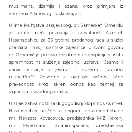
muslimana, džamije i ezana, kroz primjere iz
vremena Allahovog Poslanika, a.s.
U ime Muftijstva sarajevskog, dr. Samed-ef. Omerdić
je uputio riječi priznanja i zahvalnosti Asim-ef.
Hasanspahiću za 35 godina predanog rada u službi
džemata i misiji Islamske zajednice. U svom govoru
dr. Omerdić je pozvao prisutne da preispitaju vlastitu
spremnost na služenje zajednici, upitavši: “Jesmo li
danas ensarije i jesmo li spremni pomoći
muhadžire?” Posebno je naglasio važnost lične
pravednosti kroz iskren odnos kao temelj za
izgradnju pravednog društva.
U znak zahvalnosti za dugogodišnji doprinos Asim-ef.
Hasanspahiću uručeni su prigodni pokloni od strane
mr. Nevzeta Kovačevića, predsjednika MIZ Kakanj,
mr. Elvedina-ef. Ibrahimspahića, predstavnika