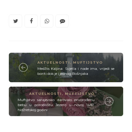
AKTUELNOSTI
,
MUFTIJSTVO
Medžlis Kaljina: Svjetla i nade ima, vrijedi se
boriti dok je i jednog Bošnjaka
AKTUELNOSTI
,
MUFTIJSTVO
Muftijstvo sarajevsko darovalo prvorođenu
bebu u porodilištu Jezero u novoj 1447.
hidžretskoj godini