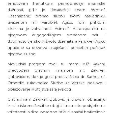
emotivnim trenutkom primopredaje imamske
dužnosti, gdje je dosadašnji imam Asim-ef.
Hasanspahić predao službu svom nasljedniku,
uvaženom mr. Faruk-ef. Agiću. Tom prilikom
iskazana je zahvalnost Asim-ef. Hasanspahiću na
njegovom dugogodišnjem predanom radu i
doprinosu vjerskom životu džemata, a Faruk-ef. Agiću
upućene su dove za uspješan i berićetan početak
njegove službe.
Mevludski program izveli su imami MIZ Kakanj,
predvođeni glavnim imamom mr. Zakir-ef.
Ljubovićem, dok je gost predavač bio dr. Samed-ef.
Omerdić, rukovodilac Službe za vjerske poslove i
obrazovanje Muftijstva sarajevskog.
Glavni imam Zakir-ef. Ljubović je u svom obraćanju
izrazio iskrene čestitke obojici imama te podsjetio na
vrijednosti hidžre, posebno ističući značaj bratimljenja