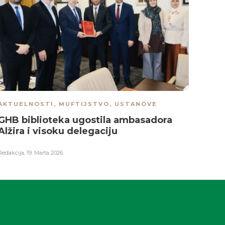
AKTUELNOSTI
,
MUFTIJSTVO
,
USTANOVE
GHB biblioteka ugostila ambasadora
Alžira i visoku delegaciju
Redakcija
,
19. Marta 2026.