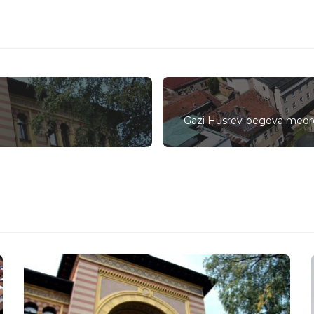
Gazi Husrev-begova medr