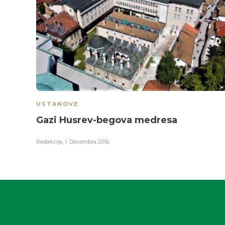
USTANOVE
Gazi Husrev-begova medresa
Redakcija
,
1. Decembra 2016.