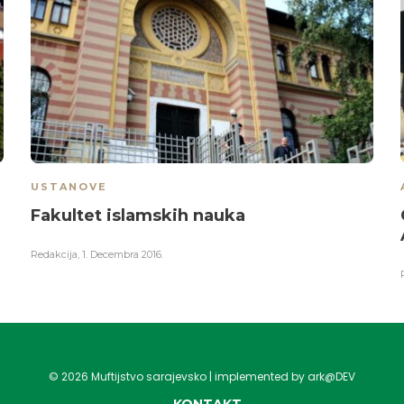
USTANOVE
Fakultet islamskih nauka
Redakcija
,
1. Decembra 2016.
©
2026
Muftijstvo sarajevsko | implemented by ark@DEV
KONTAKT