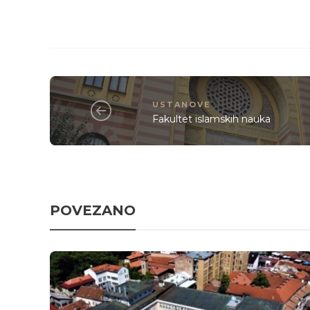
USTANOVE
Fakultet islamskih nauka
POVEZANO