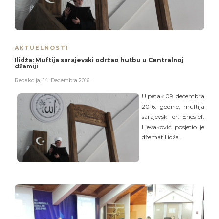
AKTUELNOSTI
Ilidža: Muftija sarajevski održao hutbu u Centralnoj
džamiji
Redakcija
,
14. Decembra 2016.
U petak 09. decembra
2016. godine, muftija
sarajevski dr. Enes-ef.
Ljevaković posjetio je
džemat Ilidža…