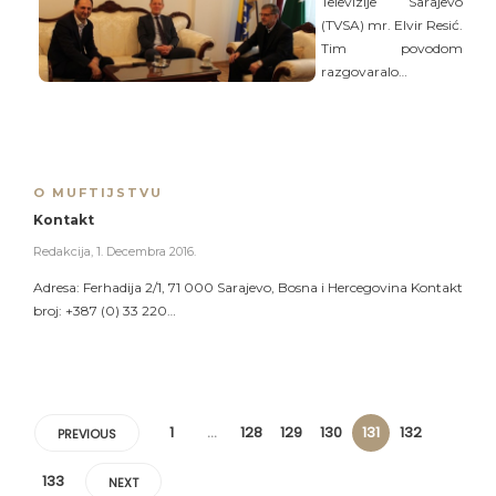
Televizije Sarajevo
(TVSA) mr. Elvir Resić.
Tim povodom
razgovaralo…
O MUFTIJSTVU
Kontakt
Redakcija
,
1. Decembra 2016.
Adresa: Ferhadija 2/1, 71 000 Sarajevo, Bosna i Hercegovina Kontakt
broj: +387 (0) 33 220…
1
…
128
129
130
131
132
PREVIOUS
133
NEXT