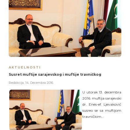
AKTUELNOSTI
Susret muftije sarajevskog i muftije travničkog
Redakcija
,
14. Decembra 2016.
U utorak 13. decembra
2016. muftija sarajevski
dr. Enes-ef. Ljevaković
susreo se sa muftijom
travničkim…