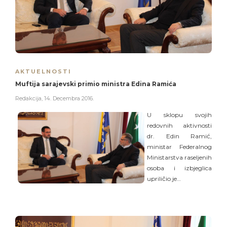
AKTUELNOSTI
Muftija sarajevski primio ministra Edina Ramića
Redakcija
,
14. Decembra 2016.
U sklopu svojih
redovnih aktivnosti
dr. Edin Ramić,
ministar Federalnog
Ministarstva raseljenih
osoba i izbjeglica
upriličio je…