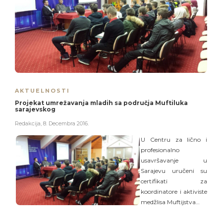
AKTUELNOSTI
Projekat umrežavanja mladih sa područja Muftiluka
sarajevskog
Redakcija
,
8. Decembra 2016.
U Centru za lično i
profesionalno
usavršavanje u
Sarajevu uručeni su
certifikati za
koordinatore i aktiviste
medžlisa Muftijstva…