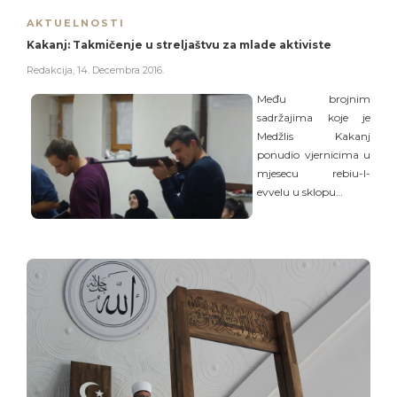
AKTUELNOSTI
Kakanj: Takmičenje u streljaštvu za mlade aktiviste
Redakcija
,
14. Decembra 2016.
Među brojnim
sadržajima koje je
Medžlis Kakanj
ponudio vjernicima u
mjesecu rebiu-l-
evvelu u sklopu…