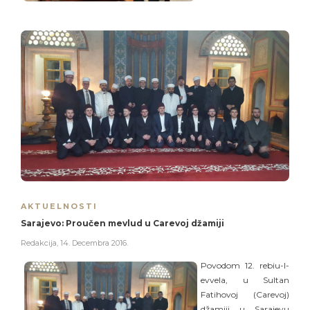
AKTUELNOSTI
Sarajevo: Proučen mevlud u Carevoj džamiji
Redakcija
,
14. Decembra 2016.
Povodom 12. rebiu-l-
evvela, u Sultan
Fatihovoj (Carevoj)
džamiji u Sarajevu