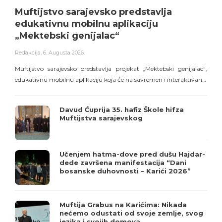
Muftijstvo sarajevsko predstavlja
edukativnu mobilnu aplikaciju
„Mektebski genijalac“
Redakcija
,
6. Augusta 2026.
R
Muftijstvo sarajevsko predstavlja projekat „Mektebski genijalac“,
edukativnu mobilnu aplikaciju koja će na savremen i interaktivan…
o
Davud Ćuprija 35. hafiz Škole hifza
Muftijstva sarajevskog
Učenjem hatma-dove pred dušu Hajdar-
dede završena manifestacija “Dani
bosanske duhovnosti – Karići 2026”
Muftija Grabus na Karićima: Nikada
nećemo odustati od svoje zemlje, svog
jezika i svojih domova