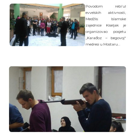
Povodom rebi’ul
evvelskih aktivnosti,
Medžlis Islamske
zajednice Kiseljak je
organizovao posjetu
„Karađoz – begovoj“
medresi u Mostaru…