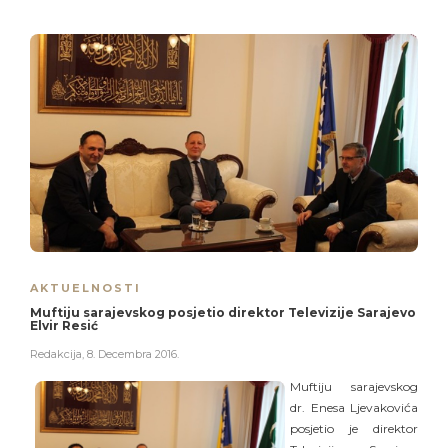
AKTUELNOSTI
Muftiju sarajevskog posjetio direktor Televizije Sarajevo
Elvir Resić
Redakcija
,
8. Decembra 2016.
Muftiju sarajevskog
dr. Enesa Ljevakovića
posjetio je direktor