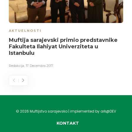
AKTUELNOSTI
Muftija sarajevski primio predstavnike
Fakulteta Ilahiyat Univerziteta u
Istanbulu
Redakcija
,
17. Decembra 2017.
©
2026
Muftijstvo sarajevsko | implemented by ark@DEV
KONTAKT