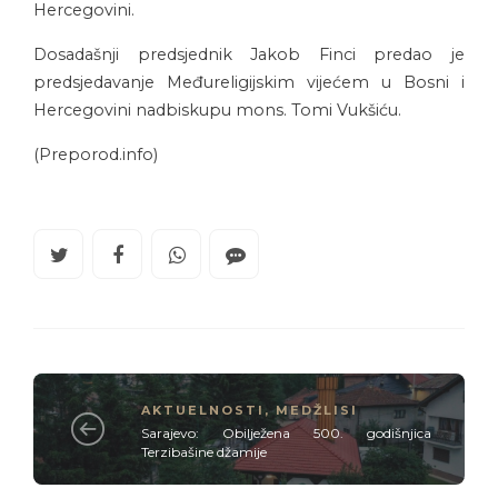
Hercegovini.
Dosadašnji predsjednik Jakob Finci predao je
predsjedavanje Međureligijskim vijećem u Bosni i
Hercegovini nadbiskupu mons. Tomi Vukšiću.
(Preporod.info)
AKTUELNOSTI
,
MEDŽLISI
Sarajevo: Obilježena 500. godišnjica
Terzibašine džamije