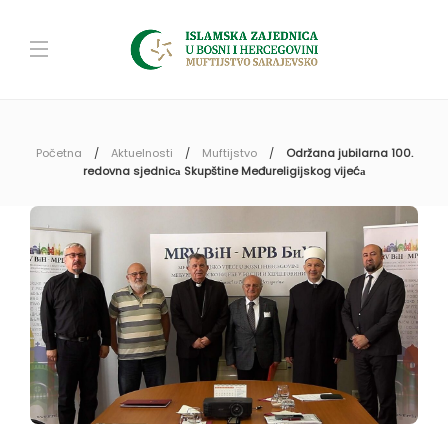
Početna
Aktuelnosti
Muftijstvo
Održana jubilarna 100.
redovna sjednicа Skupštine Međureligijskog vijećа