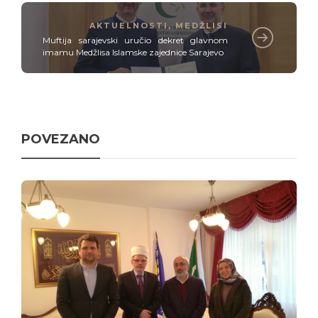
AKTUELNOSTI
,
MEDŽLISI
Muftija sarajevski uručio dekret glavnom
imamu Medžlisa Islamske zajednice Sarajevo
POVEZANO