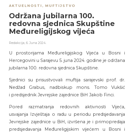
AKTUELNOSTI
,
MUFTIJSTVO
Održana jubilarna 100.
redovna sjednicа Skupštine
Međureligijskog vijećа
Redakcija
,
6. Juna 2024.
U prostorijаmа Međureligijskog Vijećа u Bosni i
Hercegovini u Sarajevu 5. juna 2024. godine je održana
jubilarna 100. redovna sjednicа Skupštine.
Sjednici su prisustvovali muftija sarajevski prof. dr.
Nedžad Grabus, nadbiskup mons. Tomo Vukšić
i predsjednik Jevrejske zajednice BiH Jаkob Finci.
Pored razmatranja redovnih aktivnosti Vijeća,
usvajanja Izvještaja o radu u periodu predsjedavanja
Jevrejske zajednice u BiH, izvršena je i primopredaja
predsjedavanja Međureligijskim vijećem u Bosni i