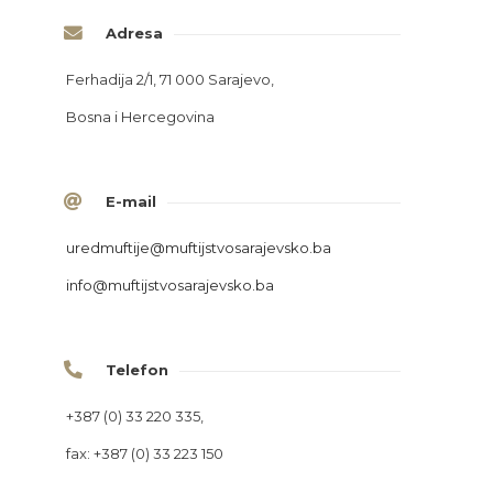
Adresa
Ferhadija 2/1, 71 000 Sarajevo,
Bosna i Hercegovina
E-mail
uredmuftije
@muftijstvosarajevsko.ba
info
@muftijstvosarajevsko.ba
Telefon
+387 (0) 33 220 335,
fax: +387 (0) 33 223 150